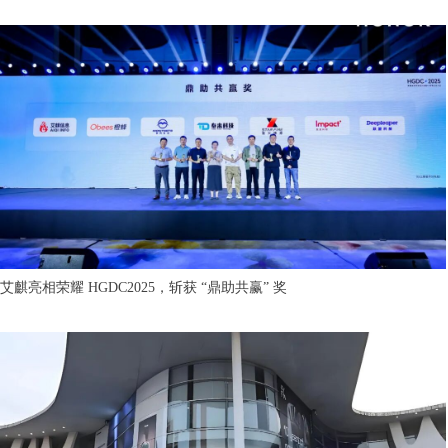
艾麒亮相荣耀 HGDC2025，斩获 “鼎助共赢” 奖