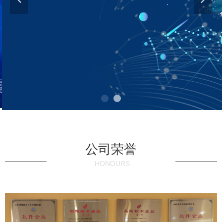
CREATING THE
FUTURE
公司荣誉
HONOURS